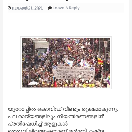
നവംബർ 21, 2021
Leave A Reply
യൂറോപ്പില്‍ കൊവിഡ് വീണ്ടും രൂക്ഷമാകുന്നു.
പല രാജ്യങ്ങളിലും നിയന്ത്രണങ്ങളില്‍
പ്രതിഷേധിച്ച് ആളുകള്‍
തെരുവിലിറങ്ങുകയാണ്. ജര്‍മനി, റഷ്യ,