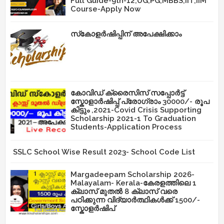
Full Guide-9th-12,UG,PG,MBBS,IIT,IIM
Course-Apply Now
സ്‌കോളർഷിപ്പിന് അപേക്ഷിക്കാം
കോവിഡ് ക്രൈസിസ് സപ്പോർട്ട്
സ്കോളാർഷിപ്പ് പ്രോഗ്രാം 30000/- രൂപ
കിട്ടും ,2021-Covid Crisis Supporting
Scholarship 2021-1 To Graduation
Students-Application Process
SSLC School Wise Result 2023- School Code List
Margadeepam Scholarship 2026-
Malayalam- Kerala-കേരളത്തിലെ 1
ക്ലാസ് മുതൽ 8 ക്ലാസ് വരെ
പഠിക്കുന്ന വിദ്യാർത്ഥികൾക്ക് 1500/-
സ്കോളർഷിപ്