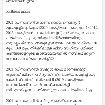
വെബ്‌സൈറ്റിൽ
പരീക്ഷാ ഫലം
2021 ഡിസംബറിൽ നടന്ന ഒന്നാം സെമസ്റ്റർ
എം.എച്ച്.ആർ.എം. (2020 അഡ്മിഷൻ – റെഗുലർ / 2019,
2018 അഡ്മിഷൻ – സപ്ലിമെന്ററി) പരീക്ഷയുടെ ഫലം
പ്രഖ്യാപിച്ചു. പുനർമൂല്യനിർണയത്തിനും
സൂക്ഷ്മപരിശോധനക്കുമുള്ള അപേക്ഷ യഥാക്രമം 370
രൂപ, 160 രൂപ നിരക്കിലുള്ള ഫീസ് സഹിതം പരീക്ഷാ
കൺട്രോളറുടെ കാര്യാലയത്തിൽ സ്വീകരിക്കുന്ന
അവസാന തീയതി മാർച്ച് 30.
2021 ഡിസംബറിൽ സ്‌കൂൾ ഓഫ് മാനേജ്‌മെന്റ്
ആൻഡ് ബിസിനസ് സ്റ്റഡീസ് നടത്തിയ പി.എച്ച്.ഡി.
കോഴ്‌സ് വർക്ക് – സ്‌പെൽ II (2019 അഡ്മിഷൻ –
മാനേജ്‌മെന്റ് സയൻസസ് ഫാക്കൽറ്റി,
സി.എസ്.എസ്.) പരീക്ഷയുടെ ഫലം പ്രഖ്യാപിച്ചു.
2021 ഡിസംബറിൽ സ്‌കൂൾ ഓഫ് കെമിക്കൽ