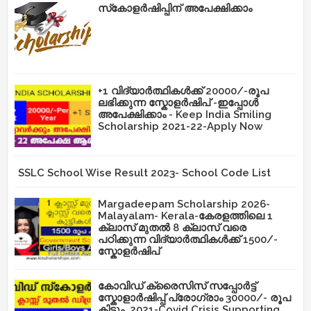
സ്‌കോളർഷിപ്പിന് അപേക്ഷിക്കാം
+1 വിദ്യാർത്ഥികൾക്ക് 20000/-രൂപ
ലഭിക്കുന്ന സ്കോളർഷിപ് -ഇപ്പോൾ
അപേക്ഷിക്കാം - Keep India Smiling
Scholarship 2021-22-Apply Now
SSLC School Wise Result 2023- School Code List
Margadeepam Scholarship 2026-
Malayalam- Kerala-കേരളത്തിലെ 1
ക്ലാസ് മുതൽ 8 ക്ലാസ് വരെ
പഠിക്കുന്ന വിദ്യാർത്ഥികൾക്ക് 1500/-
സ്കോളർഷിപ്
കോവിഡ് ക്രൈസിസ് സപ്പോർട്ട്
സ്കോളാർഷിപ്പ് പ്രോഗ്രാം 30000/- രൂപ
കിട്ടും ,2021-Covid Crisis Supporting