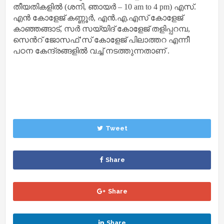
തീയതികളിൽ (ശനി, ഞായർ – 10 am to 4 pm) എസ്.
എൻ കോളേജ് കണ്ണൂർ, എൻ.എ.എസ് കോളേജ്
കാഞ്ഞങ്ങാട്, സർ സയ്യിദ് കോളേജ് തളിപ്പറമ്പ,
സെൻറ് ജോസഫ്’സ് കോളേജ് പിലാത്തറ എന്നീ
പഠന കേന്ദ്രങ്ങളിൽ വച്ച് നടത്തുന്നതാണ് .
Tweet
Share
Share
Share