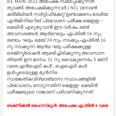
JEE MAIN 2022 അപേക്ഷ സമർപ്പിക്കുന്നത്
തുടങ്ങി. അപേക്ഷിക്കുന്നവർ ( NCL )നോൺ
ക്രീമിലിയർ സർട്ടിഫിക്കേറ്റ് ഉണ്ടാക്കണം.ദേശിയ
എൻജിനിയറിങ് പ്രവേശന പരീക്ഷ ജെഇഇ –
മെയിൻ എഴുതുവാൻ ഈ വർഷം രണ്ട്‌
അവസരങ്ങൾ. ആദ്യഘട്ടം ഏപ്രിൽ 16 നും
രണ്ടാം ഘട്ടം മെയ് 24 നും നടക്കും.ഏപ്രിൽ 16
നു നടക്കുന്ന ആദ്യ ഘട്ട പരീക്ഷക്കുള്ള
രെജിസ്ട്രേഷൻ ആരഭിച്ചിരിക്കുന്നു.അവസാന
തിയതി ഈ മാസം 31 നു വൈകുന്നേരം 5 മണി
വരെ.എൻഐടി കൾ , ഐഐടി കൾ
ഉൾപ്പടെയുള്ള മുൻനിര
സാങ്കേതികവിദ്യാഭ്യാസ സ്ഥാപങ്ങളിൽ
പ്രവേശനം നേടുന്നതിന് ജെഇഇ- മെയിൻ
പരീക്ഷയുടെ റാങ്കാണ് പരിഗണിക്കുന്നത്.
ടെക്‌നിക്കൽ ഹൈസ്‌കൂൾ: അപേക്ഷ ഏപ്രിൽ 6 വരെ