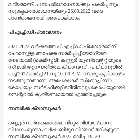
ലഭ്യമാണ്. പുനഃപരിശോധനയ്ക്കും പകർപ്പിനും
സൂക്ഷ്മപരിശോധനയ്ക്കും 26.03.2022 വരെ
ഓൺലൈനായി അപേക്ഷിക്കാം.
പി.എച്ച്.ഡി പ്രവേശനം
2021-2022 വർഷത്തെ പി.എച്ച്.ഡി.പ്രോഗ്രാമിന്
ചേരാനുള്ള അപേക്ഷ സമർപ്പിച്ച് യോഗ്യത
നേടിയവർ (കെമിസ്ട്രി) കണ്ണൂർ യൂണിവേഴ്സിറ്റിയുടെ
സ്വാമി ആനന്ദതീർത്ഥ ക്യാമ്പസ് , പയ്യന്നൂരിൽ
വച്ച് 2022 മാർച്ച് 21 നു 10 .00 A.M. ന് ഒരു കൂടിക്കാഴ്ച
നടത്തുന്നതാണ് . അപേക്ഷകർ സിനോപ്സിസ് 5
കോപ്പിയും സർട്ടിഫിക്കറ്റ് ഒറിജിനലും കോപ്പിയുമായി
സെന്ററിൽ കൃത്യസമയത്ത് എത്തിച്ചേരുക.
സമ്പർക്ക ക്ലാസുകൾ
കണ്ണൂർ സർവകലാശാല വിദൂര വിദ്യാഭ്യാസ
വിഭാഗം മൂന്നാം വർഷ ബിരുദ വിദ്യാർത്ഥികളുടെ
സമ്പർക്ക ക്ലാസുകൾ 2022 മാർച്ച് 19, 20