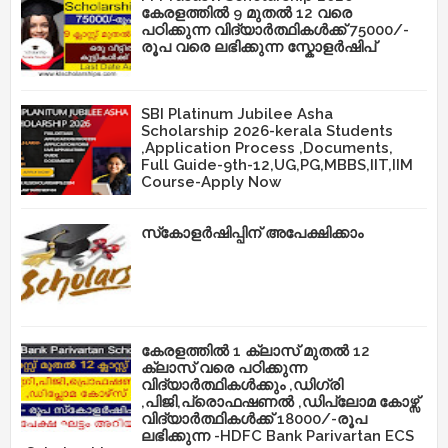
കേരളത്തിൽ 9 മുതൽ 12 വരെ
പഠിക്കുന്ന വിദ്യാർത്ഥികൾക്ക് 75000/-
രൂപ വരെ ലഭിക്കുന്ന സ്കോളർഷിപ്
SBI Platinum Jubilee Asha
Scholarship 2026-kerala Students
,Application Process ,Documents,
Full Guide-9th-12,UG,PG,MBBS,IIT,IIM
Course-Apply Now
സ്‌കോളർഷിപ്പിന് അപേക്ഷിക്കാം
കേരളത്തിൽ 1 ക്ലാസ് മുതൽ 12
ക്ലാസ് വരെ പഠിക്കുന്ന
വിദ്യാർത്ഥികൾക്കും ,ഡിഗ്രി
,പിജി,പ്രൊഫഷണൽ ,ഡിപ്ലോമ കോഴ്സ്
വിദ്യാർത്ഥികൾക്ക് 18000/-രൂപ
ലഭിക്കുന്ന -HDFC Bank Parivartan ECS