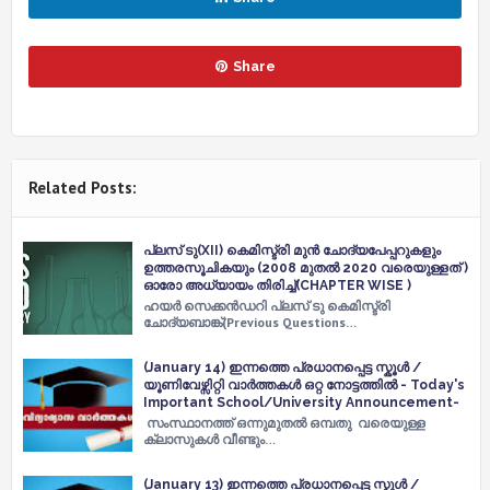
Share
Related Posts:
പ്ലസ് ടു(XII) കെമിസ്ട്രി മുൻ ചോദ്യപേപ്പറുകളും
ഉത്തരസൂചികയും (2008 മുതൽ 2020 വരെയുള്ളത് )
ഓരോ അധ്യായം തിരിച്ച്(CHAPTER WISE )
ഹയർ സെക്കൻഡറി പ്ലസ് ടു കെമിസ്ട്രി
ചോദ്യബാങ്ക്(Previous Questions…
(January 14) ഇന്നത്തെ പ്രധാനപ്പെട്ട സ്കൂൾ /
യൂണിവേഴ്സിറ്റി വാർത്തകൾ ഒറ്റ നോട്ടത്തിൽ - Today's
Important School/University Announcement-
സംസ്ഥാനത്ത് ഒന്നുമുതല്‍ ഒമ്പതു വരെയുള്ള
ക്ലാസുകള്‍ വീണ്ടും…
(January 13) ഇന്നത്തെ പ്രധാനപ്പെട്ട സ്കൂൾ /