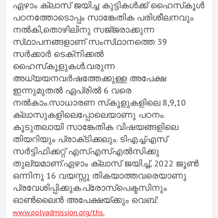
ഏഴാം ക്ലാസ് ജയിച്ച കുട്ടികൾക്ക് ഹൈസ്‌കൂൾ
പഠനത്തോടൊപ്പം സാങ്കേതിക പരിശീലനവും
നൽകി,തൊഴിലിനു സജ്‌ജരാക്കുന്ന
സ്‌ഥാപനങ്ങളാണ് സംസ്‌ഥാനത്തെ 39
സർക്കാർ ടെക്‌നിക്കൽ
ഹൈസ്‌കൂളുകൾ.വരുന്ന
അധ്യയനവർഷത്തേക്കുള്ള അപേക്ഷ
ഇന്നുമുതൽ ഏപ്രിൽ 6 വരെ
നൽകാം.സാധാരണ സ്‌കൂളുകളിലെ 8,9,10
ക്ലാസുകളിലെപ്പോലെയാണു പഠനം.
കൂടുതലായി സാങ്കേതിക വിഷയങ്ങളിലെ
തിയറിയും പ്രാക്‌ടിക്കലും. ടിഎച്ച്‌എസ്
സർട്ടിഫിക്കറ്റ് എസ്‌എസ്‌എൽസിക്കു
തുല്യമാണ്.ഏഴാം ക്ലാസ് ജയിച്ച്, 2022 ജൂൺ
ഒന്നിനു 16 വയസ്സു തികയാത്തവരെയാണു
പ്രവേശിപ്പിക്കുക.പ്രോസ്പെക്ടസിനും
ഓൺലൈൻ അപേക്ഷയ്ക്കും വെബ്:
www.polyadmission.org/ths.