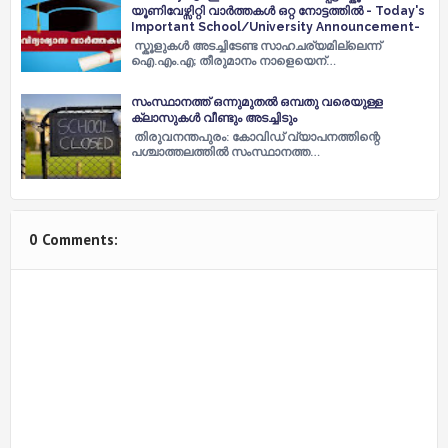
യൂണിവേഴ്സിറ്റി വാർത്തകൾ ഒറ്റ നോട്ടത്തിൽ - Today's
Important School/University Announcement-
സ്കൂളുകൾ അടച്ചിടേണ്ട സാഹചര്യമില്ലെന്ന്
ഐ.എം.എ; തീരുമാനം നാളെയെന്…
സംസ്ഥാനത്ത് ഒന്നുമുതല്‍ ഒമ്പതു വരെയുള്ള
ക്ലാസുകള്‍ വീണ്ടും അടച്ചിടും
തിരുവനന്തപുരം: കോവിഡ് വ്യാപനത്തിന്റെ
പശ്ചാത്തലത്തില്‍ സംസ്ഥാനത്ത…
0 Comments: