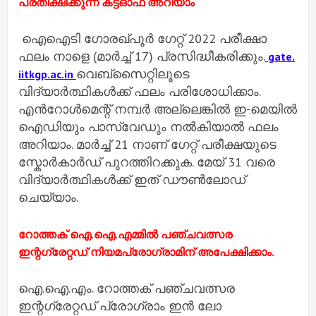
പ്രതീക്ഷിക്കുന്ന കട്ട്ഓഫ് അറിയാം
ഐഐടി ഗോരഖ്പൂർ ഗേറ്റ് 2022 പരീക്ഷാ
ഫലം നാളെ (മാർച്ച് 17) പ്രസിദ്ധീകരിക്കും.
gate.
വെബ്സൈറ്റിലൂടെ
iitkgp.ac.in
വിദ്യാർത്ഥികൾക്ക് ഫലം പരിശോധിക്കാം.
എൻറോൾമെന്റ് നമ്പർ അല്ലെങ്കിൽ ഇ-മെയിൽ
ഐഡിയും പാസ്‌വേഡും നൽകിയാൽ ഫലം
അറിയാം. മാർച്ച് 21 നാണ് ഗേറ്റ് പരീക്ഷയുടെ
സ്കോർകാർഡ് പുറത്തിറക്കുക. മേയ് 31 വരെ
വിദ്യാർത്ഥികൾക്ക് ഇത് ഡൗൺലോഡ്
ചെയ്യാം.
റോത്തക് ഐ.ഐ.എമ്മില്‍ പഞ്ചവത്സര
ഇന്റഗ്രേറ്റഡ് നിയമപ്രോഗ്രാമിന് അപേക്ഷിക്കാം.
ഐ.ഐ.എം. റോത്തക് പഞ്ചവത്സര
ഇന്റഗ്രേറ്റഡ് പ്രോഗ്രാം ഇന്‍ ലോ