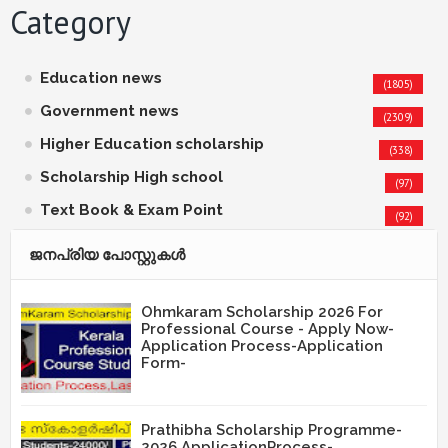
Category
Education news
(1805)
Government news
(2309)
Higher Education scholarship
(338)
Scholarship High school
(97)
Text Book & Exam Point
(92)
ജനപ്രിയ പോസ്റ്റുകള്‍‌
Ohmkaram Scholarship 2026 For
Professional Course - Apply Now-
Application Process-Application
Form-
Prathibha Scholarship Programme-
2026,ApplicationProcess-