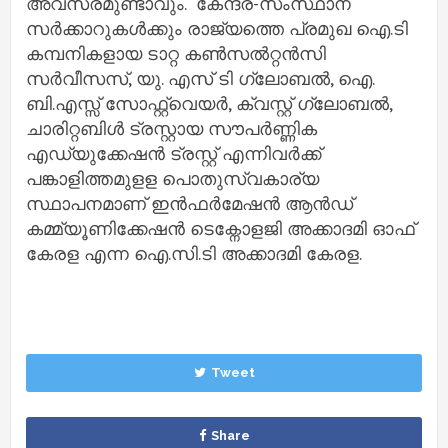
അവസരമുണ്ടാവും. കേന്ദ്ര-സംസ്ഥാന
സര്‍ക്കാറുകള്‍ക്കും രാജ്യത്തെ പ്രമുഖ ഐ.ടി
കമ്പനികളായ ടാറ്റ കണ്‍സല്‍റ്റന്‍സി
സര്‍വീസസ്, യു. എസ് ടി ഗ്ലോബല്‍, ഐ.
ബി.എസ്സ് സോഫ്റ്റ്വെയര്‍, ക്വസ്റ്റ് ഗ്ലോബല്‍,
ചാരിറ്റബിള്‍ ട്രസ്റ്റായ സൗപര്‍ണ്ണിക
എഡ്യുക്കേഷന്‍ ട്രസ്റ്റ് എന്നിവര്‍ക്ക്
പങ്കാളിത്തമുളള പൊതുസ്വകാര്യ
സ്ഥാപനമാണ് ഇന്‍ഫര്‍മേഷന്‍ ആന്‍ഡ്
കമ്മ്യൂണിക്കേഷന്‍ ടെക്നോളജി അക്കാദമി ഓഫ്
കേരള എന്ന ഐ.സി.ടി അക്കാദമി കേരള.
Tweet
Share