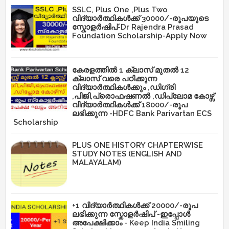
SSLC, Plus One ,Plus Two
വിദ്യാർത്ഥികൾക്ക് 30000/-രൂപയുടെ
സ്കോളർഷിപ്-Dr Rajendra Prasad
Foundation Scholarship-Apply Now
കേരളത്തിൽ 1 ക്ലാസ് മുതൽ 12
ക്ലാസ് വരെ പഠിക്കുന്ന
വിദ്യാർത്ഥികൾക്കും ,ഡിഗ്രി
,പിജി,പ്രൊഫഷണൽ ,ഡിപ്ലോമ കോഴ്സ്
വിദ്യാർത്ഥികൾക്ക് 18000/-രൂപ
ലഭിക്കുന്ന -HDFC Bank Parivartan ECS
Scholarship
PLUS ONE HISTORY CHAPTERWISE
STUDY NOTES (ENGLISH AND
MALAYALAM)
+1 വിദ്യാർത്ഥികൾക്ക് 20000/-രൂപ
ലഭിക്കുന്ന സ്കോളർഷിപ് -ഇപ്പോൾ
അപേക്ഷിക്കാം - Keep India Smiling