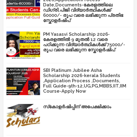
Date,Documents-കേരളത്തിലെ
ഡിഗ്രി,പിജി വിദ്യാർത്ഥികൾക്ക്
60000/- രൂപ വരെ ലഭിക്കുന്ന പ്രതിഭ
സ്കോളർഷിപ്
PM Yasasvi Scholarship 2026-
കേരളത്തിൽ 9 മുതൽ 12 വരെ
പഠിക്കുന്ന വിദ്യാർത്ഥികൾക്ക് 75000/-
രൂപ വരെ ലഭിക്കുന്ന സ്കോളർഷിപ്
SBI Platinum Jubilee Asha
Scholarship 2026-kerala Students
,Application Process ,Documents,
Full Guide-9th-12,UG,PG,MBBS,IIT,IIM
Course-Apply Now
സ്‌കോളർഷിപ്പിന് അപേക്ഷിക്കാം