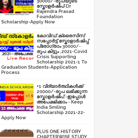
30000/-രൂപയുടെ
സ്കോളർഷിപ്-Dr
Rajendra Prasad
Foundation
Scholarship-Apply Now
കോവിഡ് ക്രൈസിസ്
സപ്പോർട്ട് സ്കോളാർഷിപ്പ്
പ്രോഗ്രാം 30000/-
രൂപ കിട്ടും ,2021-Covid
Crisis Supporting
Scholarship 2021-1 To
Graduation Students-Application
Process
+1 വിദ്യാർത്ഥികൾക്ക്
20000/-രൂപ ലഭിക്കുന്ന
സ്കോളർഷിപ് -ഇപ്പോൾ
അപേക്ഷിക്കാം - Keep
India Smiling
Scholarship 2021-22-
Apply Now
PLUS ONE HISTORY
CHAPTERWISE STUDY