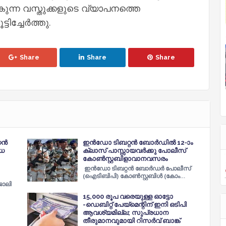
കുന്ന വസ്തുക്കളുടെ വ്യാപനത്തെ
ച്ചേര്‍ത്തു.
Share
Share
Share
യൻ
ഇൻഡോ ടിബറ്റൻ ബോർഡിൽ 12-ാം
ിധ
ക്ലാസ് പാസ്സായവർക്കു പോലീസ്
കോൺസ്റ്റബിളാവാനവസരം
ഇന്‍ഡോ ടിബറ്റന്‍ ബോര്‍ഡര്‍ പോലീസ്
(ഐടിബിപി) കോണ്‍സ്റ്റബിള്‍ (കോം…
ജോലി
15,000 രൂപ വരെയുള്ള ഓട്ടോ
-ഡെബിറ്റ് പേയ്‌മെന്റിന് ഇനി ഒടിപി
ആവശ്യമില്ല; സുപ്രധാന
തീരുമാനവുമായി റിസര്‍വ് ബാങ്ക്