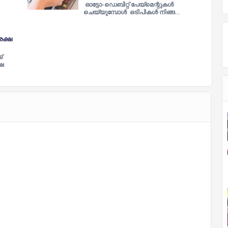
ഓട്ടോ-ഡെബിറ്റ് പേയ്‌മെന്റുകള്‍
ചെയ്യുമ്പോൾ ഒടിപികള്‍ നിങ്ങ…
ക്ഷ
്
ഷ