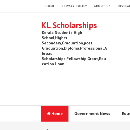
HOME
PRIVACY POLICY
ABOUT US
DISCLA
KL Scholarships
Kerala Students High
School,Higher
Secondary,Graduation,post
Graduation,Diploma,Professional,A
broad
Scholarships,Fellowship,Grant,Edu
cation Loan,
Home
Government News
Edu