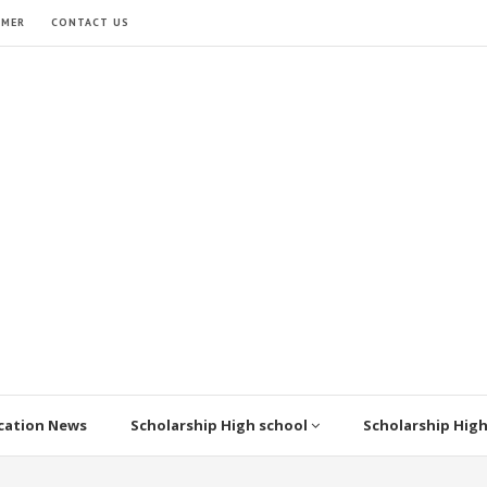
IMER
CONTACT US
cation News
Scholarship High school
Scholarship Hig